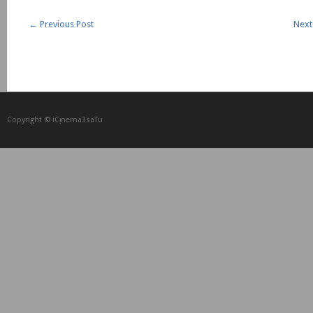
←
Previous Post
Next
Copyright © iCᴉnеma3saTu