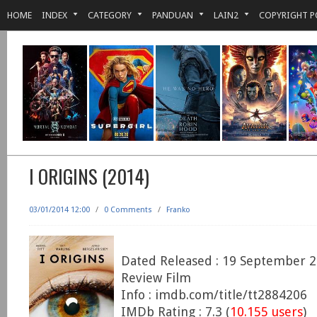
HOME
INDEX
CATEGORY
PANDUAN
LAIN2
COPYRIGHT P
I ORIGINS (2014)
03/01/2014 12:00
/
0 Comments
/
Franko
Dated Released : 19 September 
Review Film
Info : imdb.com/title/tt2884206
IMDb Rating : 7.3 (
10.155 users
)