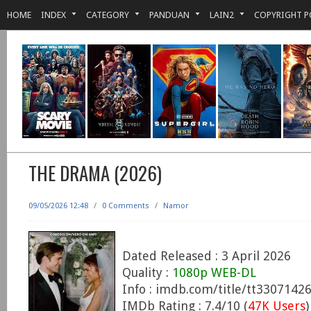
HOME
INDEX
CATEGORY
PANDUAN
LAIN2
COPYRIGHT P
THE DRAMA (2026)
09/05/2026 12:48
/
0 Comments
/
Namor
Dated Released : 3 April 2026
Quality :
1080p WEB-DL
Info : imdb.com/title/tt3307142
IMDb Rating : 7.4/10 (
47K Users
)