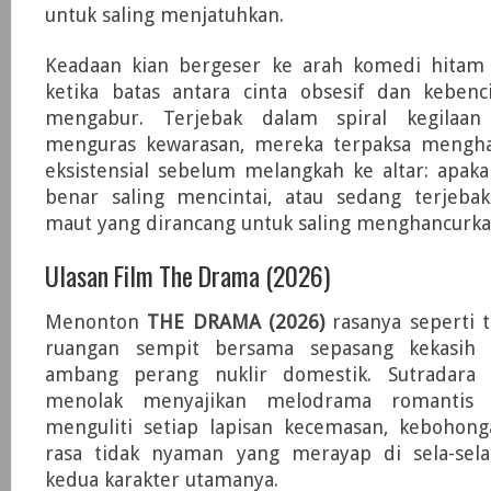
untuk saling menjatuhkan.
Keadaan kian bergeser ke arah komedi hita
ketika batas antara cinta obsesif dan keben
mengabur. Terjebak dalam spiral kegilaa
menguras kewarasan, mereka terpaksa mengha
eksistensial sebelum melangkah ke altar: apak
benar saling mencintai, atau sedang terjeba
maut yang dirancang untuk saling menghancurk
Ulasan Film The Drama (2026)
Menonton
THE DRAMA (2026)
rasanya seperti 
ruangan sempit bersama sepasang kekasih
ambang perang nuklir domestik. Sutradara K
menolak menyajikan melodrama romantis k
menguliti setiap lapisan kecemasan, kebohong
rasa tidak nyaman yang merayap di sela-sel
kedua karakter utamanya.