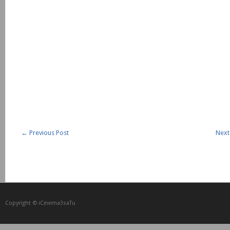
←
Previous Post
Next
Copyright © iCᴉnеma3saTu