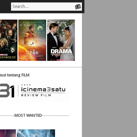
usi tentang FiLM
----------
MOST WANTED
------------------