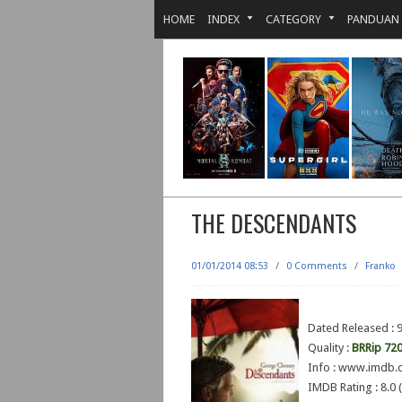
HOME
INDEX
CATEGORY
PANDUAN
THE DESCENDANTS
01/01/2014 08:53
/
0 Comments
/
Franko
Dated Released :
Quality :
BRRip 72
Info : www.imdb.c
IMDB Rating : 8.0 (