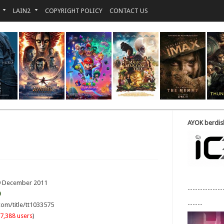
LAIN2
COPYRIGHT POLICY
CONTACT US
AYOK berdisk
 9 December 2011
--------------
0
------
om/title/tt1033575
7,388 users
)