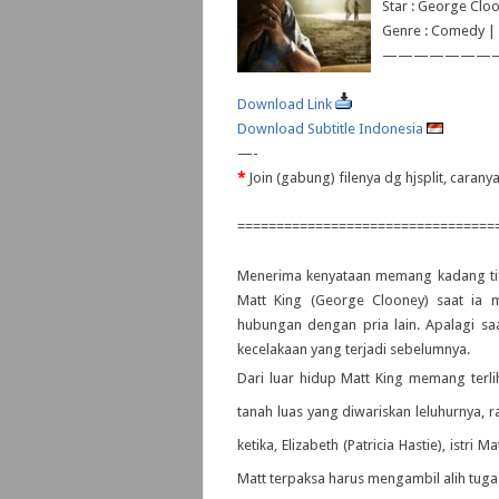
Star : George Clo
Genre : Comedy |
———————
Download Link
Download Subtitle Indonesia
—-
*
Join (gabung) filenya dg hjsplit, caran
=================================
Menerima kenyataan memang kadang ti
Matt King (George Clooney) saat ia m
hubungan dengan pria lain. Apalagi saa
kecelakaan yang terjadi sebelumnya.
Dari luar hidup Matt King memang terli
tanah luas yang diwariskan leluhurnya, r
ketika, Elizabeth (Patricia Hastie), istr
Matt terpaksa harus mengambil alih tug