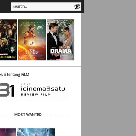
usi tentang FiLM
----------
MOST WANTED
------------------