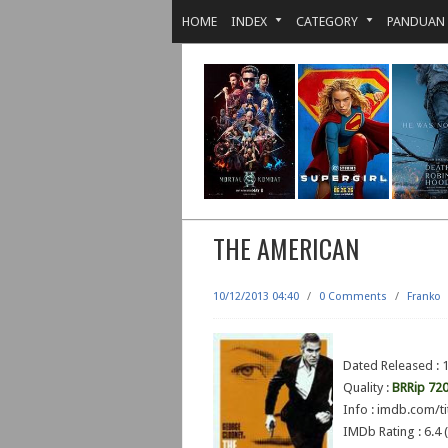
HOME
INDEX
CATEGORY
PANDUAN
THE AMERICAN
10/12/2013 04:40
/
0 Comments
/
Franko
Dated Released :
Quality :
BRRip 72
Info : imdb.com/ti
IMDb Rating : 6.4 (