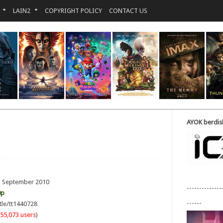
LAIN2
COPYRIGHT POLICY
CONTACT US
AYOK berdisk
 1 September 2010
--------------
0p
------
tle/tt1440728
55,073 users
)