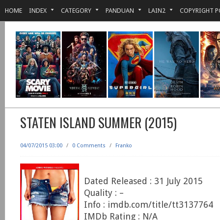
HOME
INDEX
CATEGORY
PANDUAN
LAIN2
COPYRIGHT P
STATEN ISLAND SUMMER (2015)
04/07/2015 03:00
/
0 Comments
/
Franko
Dated Released : 31 July 2015
Quality : –
Info : imdb.com/title/tt3137764
IMDb Rating : N/A