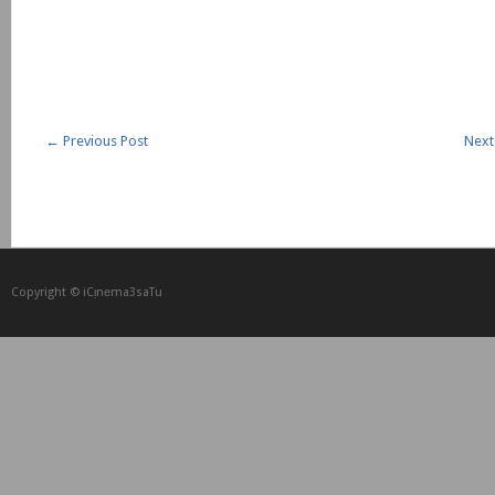
←
Previous Post
Next
Copyright © iCᴉnеma3saTu