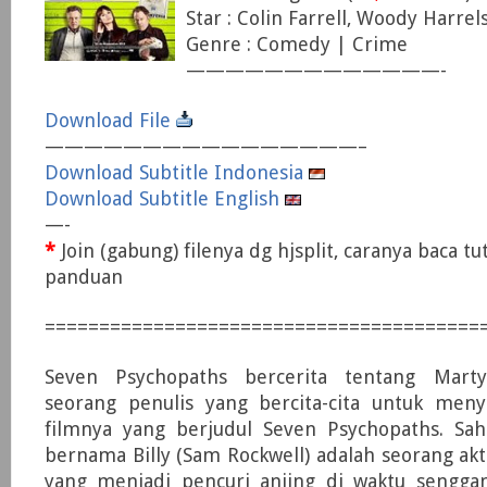
Star : Colin Farrell, Woody Harre
Genre : Comedy | Crime
—————————————-
Download File
————————————————–
Download Subtitle Indonesia
Download Subtitle English
—-
*
Join (gabung) filenya dg hjsplit, caranya baca tu
panduan
========================================
Seven Psychopaths bercerita tentang Marty 
seorang penulis yang bercita-cita untuk meny
filmnya yang berjudul Seven Psychopaths. Sa
bernama Billy (Sam Rockwell) adalah seorang a
yang menjadi pencuri anjing di waktu senggang