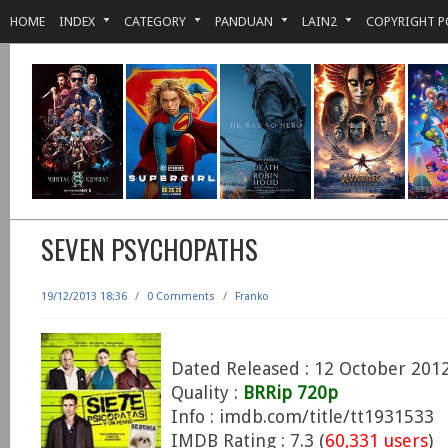
HOME
INDEX
CATEGORY
PANDUAN
LAIN2
COPYRIGHT P
SEVEN PSYCHOPATHS
19/12/2013 18:36
/
0 Comments
/
Franko
Dated Released : 12 October 201
Quality :
BRRip 720p
Info : imdb.com/title/tt1931533
IMDB Rating : 7.3 (
60,331 users
)