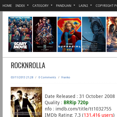
HOME
INDEX
CATEGORY
PANDUAN
LAIN2
COPYRIGHT P
ROCKNROLLA
03/11/2013 21:28
/
0 Comments
/
Franko
Date Released : 31 October 2008
Quality :
BRRip 720p
nfo : imdb.com/title/tt1032755
IMDb Rating: 7.3 (
131,416 users
)