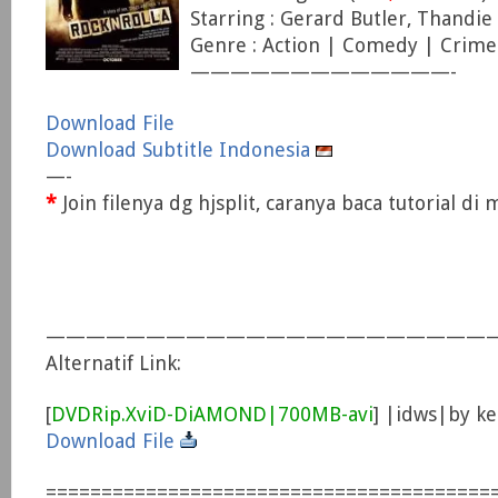
Starring : Gerard Butler, Thandie
Genre : Action | Comedy | Crime
—————————————-
Download File
Download Subtitle Indonesia
—-
*
Join filenya dg hjsplit, caranya baca tutorial d
——————————————————————
Alternatif Link:
[
DVDRip.XviD-DiAMOND|700MB-avi
] |idws|by k
Download File
========================================