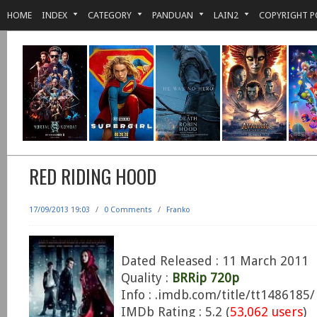
HOME
INDEX
CATEGORY
PANDUAN
LAIN2
COPYRIGHT P
RED RIDING HOOD
17/09/2013 19:03
/
0 Comments
/
Franko
Dated Released : 11 March 2011
Quality :
BRRip 720p
Info : .imdb.com/title/tt1486185/
IMDb Rating : 5.2 (
53,062 users
)