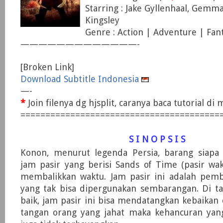
Starring : Jake Gyllenhaal, Gemm
Kingsley
Genre : Action | Adventure | Fa
—————————————-
[Broken Link]
Download Subtitle Indonesia
—-
*
Join filenya dg hjsplit, caranya baca tutorial d
========================================
S I N O P S I S
Konon, menurut legenda Persia, barang siapa
jam pasir yang berisi Sands of Time (pasir w
membalikkan waktu. Jam pasir ini adalah pem
yang tak bisa dipergunakan sembarangan. Di t
baik, jam pasir ini bisa mendatangkan kebaikan 
tangan orang yang jahat maka kehancuran yan