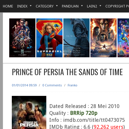
HOME
INDEX
CATEGORY
PANDUAN
LAIN2
COPYRIGHT P
PRINCE OF PERSIA THE SANDS OF TIME
01/01/2014 09:59
/
0 Comments
/
Franko
Dated Released : 28 Mei 2010
Quality :
BRRip 720p
Info : imdb.com/title/tt0473075
IMDb Rating : 6.6 (
92,262 users
)