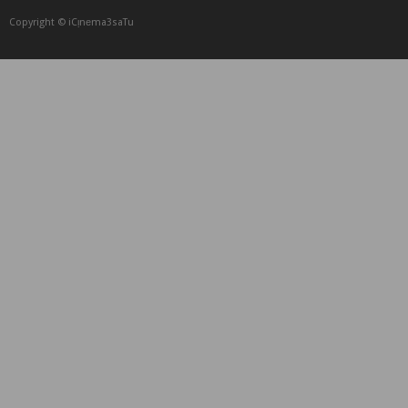
Copyright © iCᴉnеma3saTu