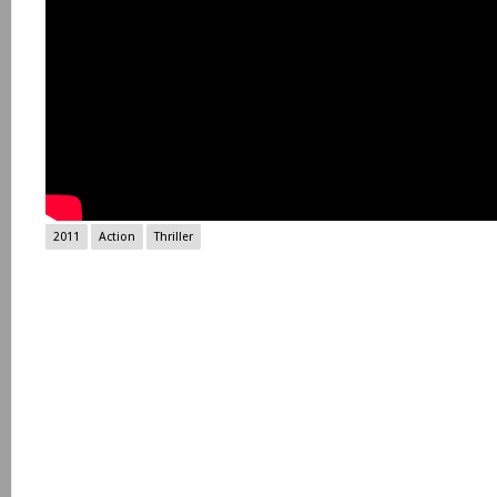
2011
Action
Thriller