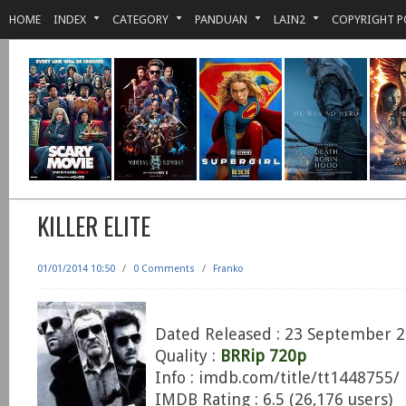
HOME
INDEX
CATEGORY
PANDUAN
LAIN2
COPYRIGHT P
KILLER ELITE
01/01/2014 10:50
/
0 Comments
/
Franko
Dated Released : 23 September 
Quality :
BRRip 720p
Info : imdb.com/title/tt1448755/
IMDB Rating : 6.5 (26,176 users)