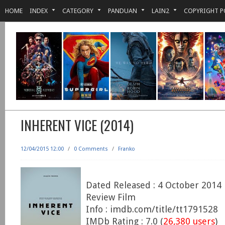
HOME
INDEX
CATEGORY
PANDUAN
LAIN2
COPYRIGHT P
INHERENT VICE (2014)
12/04/2015 12:00
/
0 Comments
/
Franko
Dated Released : 4 October 2014
Review Film
Info : imdb.com/title/tt1791528
IMDb Rating : 7.0 (
26,380 users
)