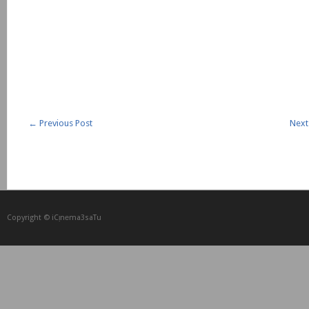
←
Previous Post
Next
Copyright © iCᴉnеma3saTu