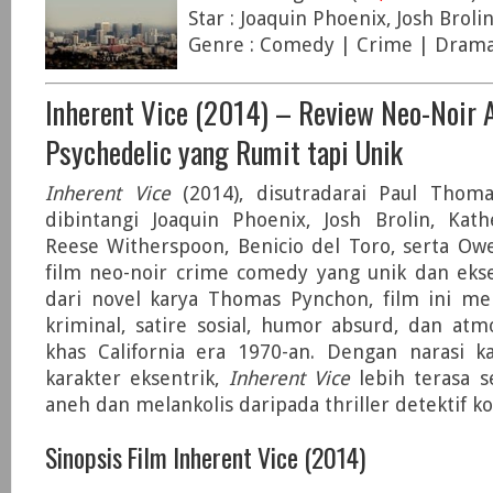
Star : Joaquin Phoenix, Josh Brol
Genre : Comedy | Crime | Dram
Inherent Vice (2014) – Review Neo-Noir 
Psychedelic yang Rumit tapi Unik
Inherent Vice
(2014), disutradarai Paul Thom
dibintangi Joaquin Phoenix, Josh Brolin, Kath
Reese Witherspoon, Benicio del Toro, serta Ow
film neo-noir crime comedy yang unik dan ekse
dari novel karya Thomas Pynchon, film ini m
kriminal, satire sosial, humor absurd, dan atm
khas California era 1970-an. Dengan narasi 
karakter eksentrik,
Inherent Vice
lebih terasa s
aneh dan melankolis daripada thriller detektif k
Sinopsis Film Inherent Vice (2014)