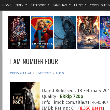
HOME
INDEX
CATEGORY
PANDUAN
LAIN2
COPYRIGHT P
I AM NUMBER FOUR
01/01/2014 11:23
/
1 Comment
/
Franko
Dated Released : 18 February 20
Quality :
BRRip 720p
Info : imdb.com/title/tt1464540/
IMDb Rating : 6.1 (
8,356 users
)