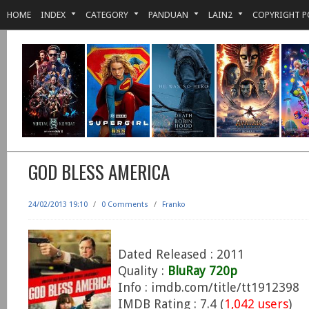
HOME
INDEX
CATEGORY
PANDUAN
LAIN2
COPYRIGHT P
GOD BLESS AMERICA
24/02/2013 19:10
/
0 Comments
/
Franko
Dated Released : 2011
Quality :
BluRay 720p
Info : imdb.com/title/tt1912398
IMDB Rating : 7.4 (
1,042 users
)