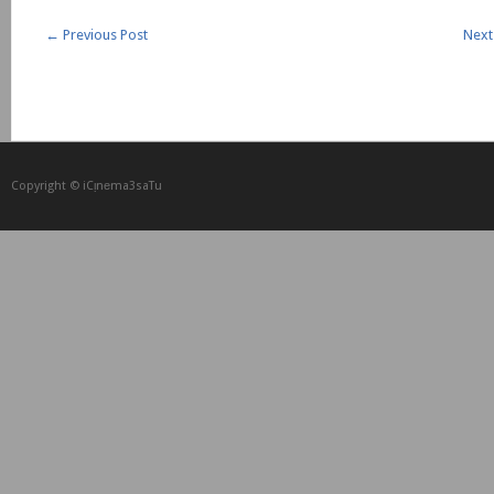
←
Previous Post
Next
Copyright © iCᴉnеma3saTu