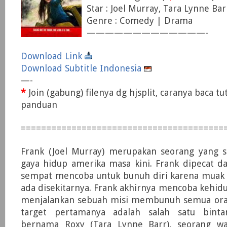
Star : Joel Murray, Tara Lynne Ba
Genre : Comedy | Drama
—————————————-
Download Link
Download Subtitle Indonesia
—-
*
Join (gabung) filenya dg hjsplit, caranya baca tu
panduan
========================================
Frank (Joel Murray) merupakan seorang yang
gaya hidup amerika masa kini. Frank dipecat d
sempat mencoba untuk bunuh diri karena muak
ada disekitarnya. Frank akhirnya mencoba kehi
menjalankan sebuah misi membunuh semua oran
target pertamanya adalah salah satu binta
bernama Roxy (Tara Lynne Barr), seorang w