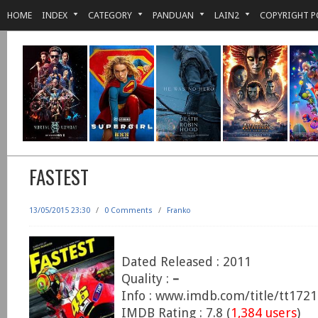
HOME
INDEX
CATEGORY
PANDUAN
LAIN2
COPYRIGHT P
FASTEST
13/05/2015 23:30
/
0 Comments
/
Franko
Dated Released : 2011
Quality :
–
Info : www.imdb.com/title/tt172
IMDB Rating : 7.8 (
1,384 users
)