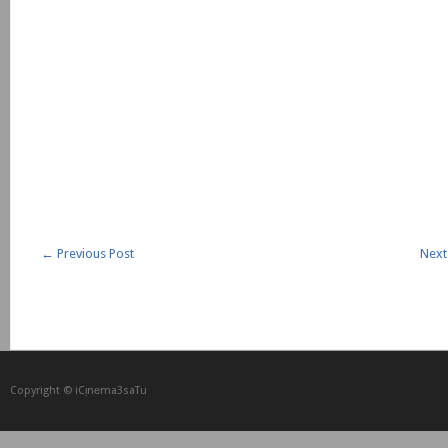
←
Previous Post
Next
Copyright © iCᴉnеma3saTu