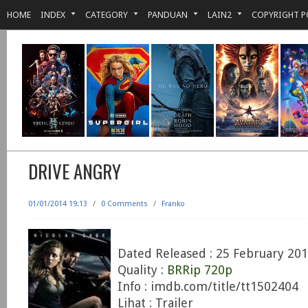
HOME
INDEX
CATEGORY
PANDUAN
LAIN2
COPYRIGHT P
DRIVE ANGRY
01/01/2014 19:13
/
0 Comments
/
Franko
Dated Released : 25 February 20
Quality :
BRRip 720p
Info : imdb.com/title/tt1502404
Lihat : Trailer