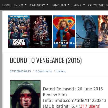
HOME
INDEX
CATEGORY
PANDUAN
LAIN2
COPYRIGHT P
BOUND TO VENGEANCE (2015)
07/12/2015 03:15
/
0 Comments
/
darkest
Dated Released : 26 June 2015
Review Film
Info : imdb.com/title/tt1230213
IMDb Rating : 5.7 (
317 users
)