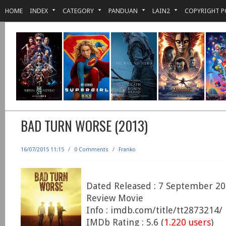
HOME
INDEX
CATEGORY
PANDUAN
LAIN2
COPYRIGHT P
BAD TURN WORSE (2013)
16/07/2015 11:15
/
0 Comments
/
Franko
Dated Released : 7 September 2
Review Movie
Info : imdb.com/title/tt2873214/
IMDb Rating : 5.6 (
1.220 users
)