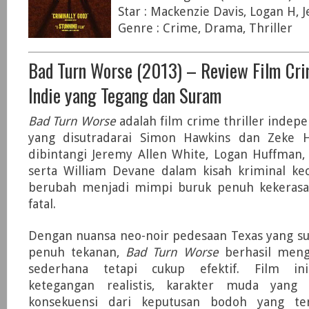
Star : Mackenzie Davis, Logan H, 
Genre : Crime, Drama, Thriller
Bad Turn Worse (2013) – Review Film Cri
Indie yang Tegang dan Suram
Bad Turn Worse
adalah film crime thriller indepe
yang disutradarai Simon Hawkins dan Zeke H
dibintangi Jeremy Allen White, Logan Huffman,
serta William Devane dalam kisah kriminal kec
berubah menjadi mimpi buruk penuh kekerasa
fatal.
Dengan nuansa neo-noir pedesaan Texas yang su
penuh tekanan,
Bad Turn Worse
berhasil mengh
sederhana tetapi cukup efektif. Film in
ketegangan realistis, karakter muda yang
konsekuensi dari keputusan bodoh yang t