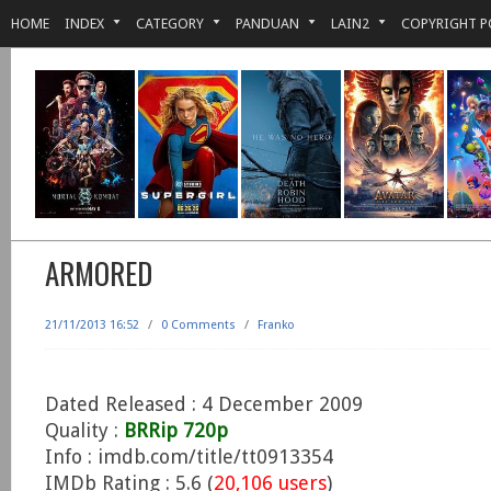
HOME
INDEX
CATEGORY
PANDUAN
LAIN2
COPYRIGHT P
ARMORED
21/11/2013 16:52
/
0 Comments
/
Franko
Dated Released : 4 December 2009
Quality :
BRRip 720p
Info : imdb.com/title/tt0913354
IMDb Rating : 5.6 (
20,106 users
)