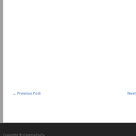
←
Previous Post
Next
Copyright © iCᴉnеma3saTu