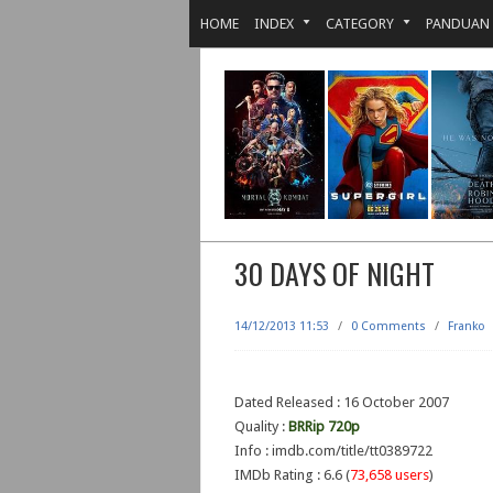
HOME
INDEX
CATEGORY
PANDUAN
30 DAYS OF NIGHT
14/12/2013 11:53
/
0 Comments
/
Franko
Dated Released : 16 October 2007
Quality :
BRRip 720p
Info : imdb.com/title/tt0389722
IMDb Rating : 6.6 (
73,658 users
)