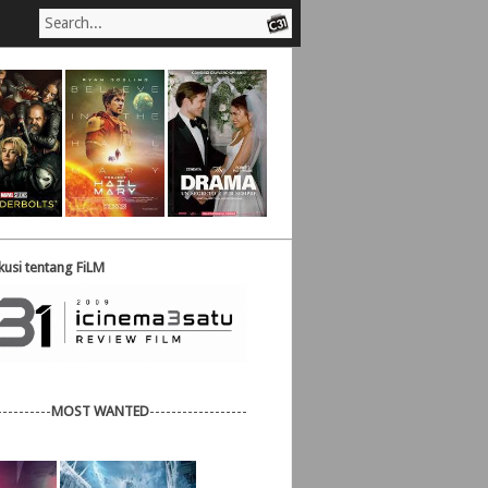
usi tentang FiLM
----------
MOST WANTED
------------------