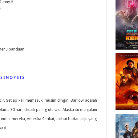
 Danny H
er
i menu panduan
———————————————————-
S I N O P S I S
pir. Setiap kali memasuki musim dingin, Barrow adalah
ama 30 hari, distrik paling utara di Alaska itu menjalani
geri induk mereka, Amerika Serikat, akibat badai salju yang
kasi.