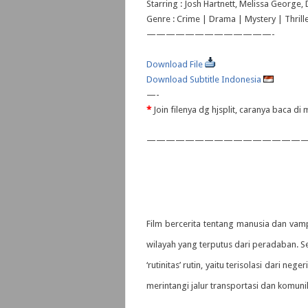
Starring : Josh Hartnett, Melissa George,
Genre : Crime | Drama | Mystery | Thrill
—————————————-
Download File
Download Subtitle Indonesia
—-
*
Join filenya dg hjsplit, caranya baca d
—————————————————
Film bercerita tentang manusia dan vam
wilayah yang terputus dari peradaban. Sel
‘rutinitas’ rutin, yaitu terisolasi dari ne
merintangi jalur transportasi dan komuni