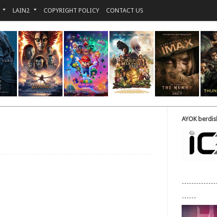
LAIN2
COPYRIGHT POLICY
CONTACT US
AYOK berdisk
--------------
------