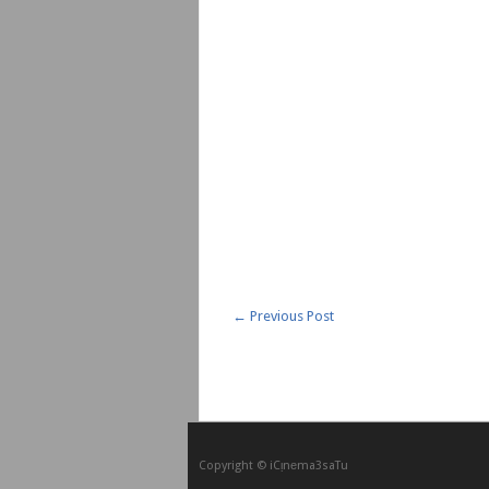
←
Previous Post
Copyright © iCᴉnеma3saTu