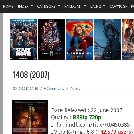
HOME
INDEX
CATEGORY
PANDUAN
LAIN2
COPYRIGHT P
1408 (2007)
03/12/2013 21:19
/
0 Comments
/
Franko
Date Released : 22 June 2007
Quality :
BRRip 720p
Info : imdb.com/title/tt0450385
IMDb Rating : 6.8 (
142,579 users
)