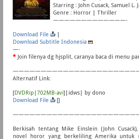
Starring : John Cusack, Samuel L. 
Genre : Horror | Thriller
—————————————-
Download File
|
Download Subtitle Indonesia
—-
*
Join filenya dg hjsplit, caranya baca di menu p
——————————————————————
Alternatif Link:
[
DVDRip|702MB-avi
]|idws| by dono
Download File
[]
——————————————————————
Berkisah tentang Mike Einslein (John Cusack),
novel horor yang berkeliling Amerika untu