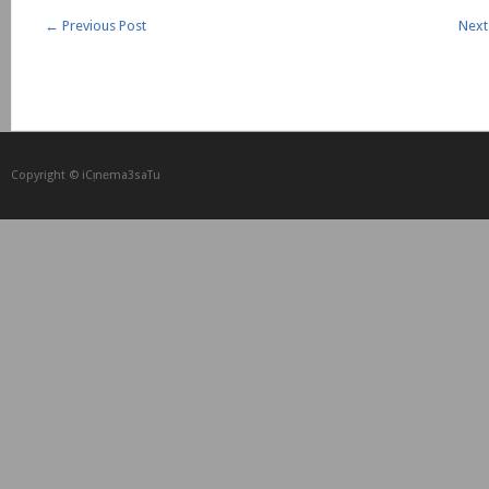
←
Previous Post
Next
Copyright © iCᴉnеma3saTu