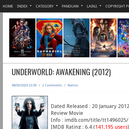
HOME
INDEX
CATEGORY
PANDUAN
LAIN2
COPYRIGHT P
UNDERWORLD: AWAKENING (2012)
08/03/2020 22:00
/
2 Comments
/
Namor
Dated Released : 20 January 201
Review Movie
Info : imdb.com/title/tt1496025/
IMDB Rating : 6.4 (
141,195 users
)